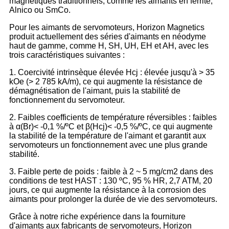
magnétiques traditionnels, comme les aimants en ferrite,
Alnico ou SmCo.
Pour les aimants de servomoteurs, Horizon Magnetics
produit actuellement des séries d'aimants en néodyme
haut de gamme, comme H, SH, UH, EH et AH, avec les
trois caractéristiques suivantes :
1. Coercivité intrinsèque élevée Hcj : élevée jusqu'à > 35
kOe (> 2 785 kA/m), ce qui augmente la résistance de
démagnétisation de l'aimant, puis la stabilité de
fonctionnement du servomoteur.
2. Faibles coefficients de température réversibles : faibles
à α(Br)< -0,1 %/ºC et β(Hcj)< -0,5 %/ºC, ce qui augmente
la stabilité de la température de l'aimant et garantit aux
servomoteurs un fonctionnement avec une plus grande
stabilité.
3. Faible perte de poids : faible à 2 ~ 5 mg/cm2 dans des
conditions de test HAST : 130 ºC, 95 % HR, 2,7 ATM, 20
jours, ce qui augmente la résistance à la corrosion des
aimants pour prolonger la durée de vie des servomoteurs.
Grâce à notre riche expérience dans la fourniture
d'aimants aux fabricants de servomoteurs, Horizon