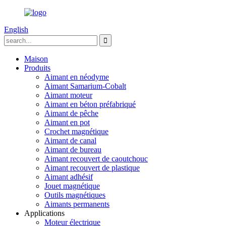
English
Maison
Produits
Aimant en néodyme
Aimant Samarium-Cobalt
Aimant moteur
Aimant en béton préfabriqué
Aimant de pêche
Aimant en pot
Crochet magnétique
Aimant de canal
Aimant de bureau
Aimant recouvert de caoutchouc
Aimant recouvert de plastique
Aimant adhésif
Jouet magnétique
Outils magnétiques
Aimants permanents
Applications
Moteur électrique