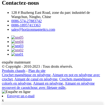
Contactez-nous
128 # Buzheng East Road, zone du parc industriel de
Wangchun, Ningbo, Chine
0086-574-27883742
0086-18957413363
sales@horizonmagnetics.com
enquête maintenant
© Copyright - 2010-2023 : Tous droits réservés.
Produits chauds
-
Plan du site
Crochet magnétique en néodyme
,
Aimant en pot en néodyme avec
crochet
,
Aimant de canal en néodyme
,
Crochets magnétiques
colorés en néodyme
,
Aimant en néodyme
,
Aimant en néodyme
recouvert de caoutchouc avec filetage mâle
,
Envoyer un e-mail
x