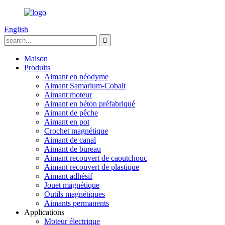
English
Maison
Produits
Aimant en néodyme
Aimant Samarium-Cobalt
Aimant moteur
Aimant en béton préfabriqué
Aimant de pêche
Aimant en pot
Crochet magnétique
Aimant de canal
Aimant de bureau
Aimant recouvert de caoutchouc
Aimant recouvert de plastique
Aimant adhésif
Jouet magnétique
Outils magnétiques
Aimants permanents
Applications
Moteur électrique