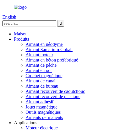
English
Maison
Produits
Aimant en néodyme
Aimant Samarium-Cobalt
Aimant moteur
Aimant en béton préfabriqué
Aimant de pêche
Aimant en pot
Crochet magnétique
Aimant de canal
Aimant de bureau
Aimant recouvert de caoutchouc
Aimant recouvert de plastique
Aimant adhésif
Jouet magnétique
Outils magnétiques
Aimants permanents
Applications
Moteur électrique