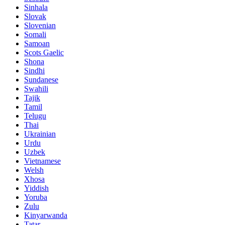
Sinhala
Slovak
Slovenian
Somali
Samoan
Scots Gaelic
Shona
Sindhi
Sundanese
Swahili
Tajik
Tamil
Telugu
Thai
Ukrainian
Urdu
Uzbek
Vietnamese
Welsh
Xhosa
Yiddish
Yoruba
Zulu
Kinyarwanda
Tatar