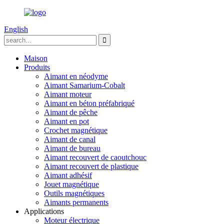
English
Maison
Produits
Aimant en néodyme
Aimant Samarium-Cobalt
Aimant moteur
Aimant en béton préfabriqué
Aimant de pêche
Aimant en pot
Crochet magnétique
Aimant de canal
Aimant de bureau
Aimant recouvert de caoutchouc
Aimant recouvert de plastique
Aimant adhésif
Jouet magnétique
Outils magnétiques
Aimants permanents
Applications
Moteur électrique