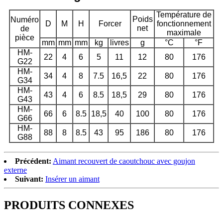
Température de
Poids
Numéro
D
M
H
Forcer
fonctionnement
net
de
maximale
pièce
mm
mm
mm
kg
livres
g
°C
°F
HM-
22
4
6
5
11
12
80
176
G22
HM-
34
4
8
7.5
16,5
22
80
176
G34
HM-
43
4
6
8.5
18,5
29
80
176
G43
HM-
66
6
8.5
18,5
40
100
80
176
G66
HM-
88
8
8.5
43
95
186
80
176
G88
Précédent:
Aimant recouvert de caoutchouc avec goujon
externe
Suivant:
Insérer un aimant
PRODUITS CONNEXES