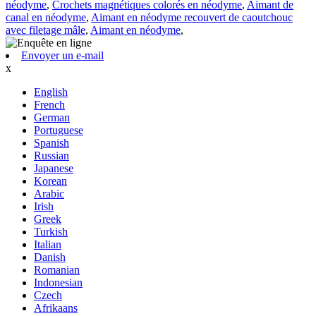
néodyme
,
Crochets magnétiques colorés en néodyme
,
Aimant de
canal en néodyme
,
Aimant en néodyme recouvert de caoutchouc
avec filetage mâle
,
Aimant en néodyme
,
Envoyer un e-mail
x
English
French
German
Portuguese
Spanish
Russian
Japanese
Korean
Arabic
Irish
Greek
Turkish
Italian
Danish
Romanian
Indonesian
Czech
Afrikaans